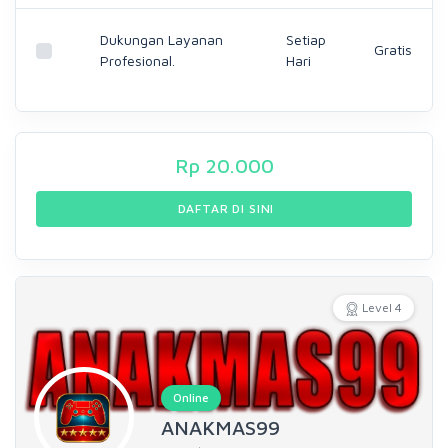
Dukungan Layanan
Setiap
Gratis
Profesional.
Hari
Rp
20.000
DAFTAR DI SINI
Level 4
Online
ANAKMAS99