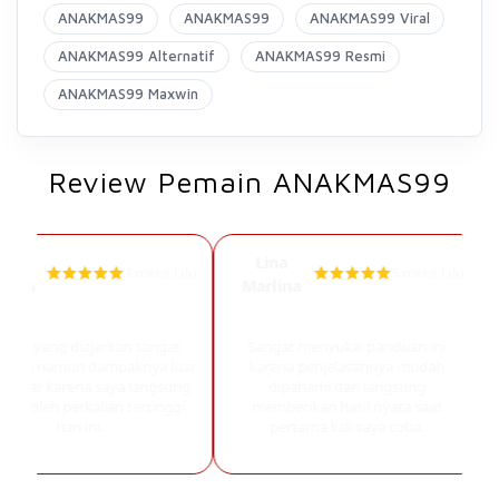
ANAKMAS99
ANAKMAS99
ANAKMAS99 Viral
ANAKMAS99 Alternatif
ANAKMAS99 Resmi
ANAKMAS99 Maxwin
Review Pemain ANAKMAS99
gus
Lina
3 menit lalu
5 menit lalu
utra
Marlina
Member VIP
Member Aktif
ategi yang diajarkan sangat
Sangat menyukai panduan ini
hana namun dampaknya luar
karena penjelasannya mudah
 besar karena saya langsung
dipahami dan langsung
eroleh perkalian tertinggi
memberikan hasil nyata saat
hari ini.
pertama kali saya coba.