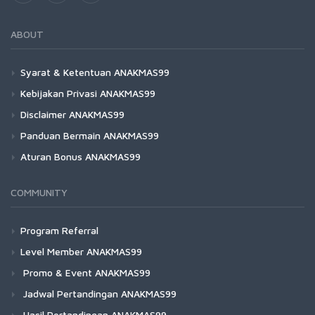
ABOUT
Syarat & Ketentuan ANAKMAS99
Kebijakan Privasi ANAKMAS99
Disclaimer ANAKMAS99
Panduan Bermain ANAKMAS99
Aturan Bonus ANAKMAS99
COMMUNITY
Program Referral
Level Member ANAKMAS99
Promo & Event ANAKMAS99
Jadwal Pertandingan ANAKMAS99
Hasil Pertandingan ANAKMAS99